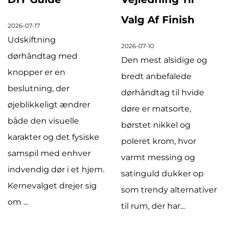
Valg Af Finish
2026-07-17
Udskiftning
2026-07-10
dørhåndtag med
Den mest alsidige og
knopper er en
bredt anbefalede
beslutning, der
dørhåndtag til hvide
øjeblikkeligt ændrer
døre er matsorte,
både den visuelle
børstet nikkel og
karakter og det fysiske
poleret krom, hvor
samspil med enhver
varmt messing og
indvendig dør i et hjem.
satinguld dukker op
Kernevalget drejer sig
som trendy alternativer
om ...
til rum, der har...