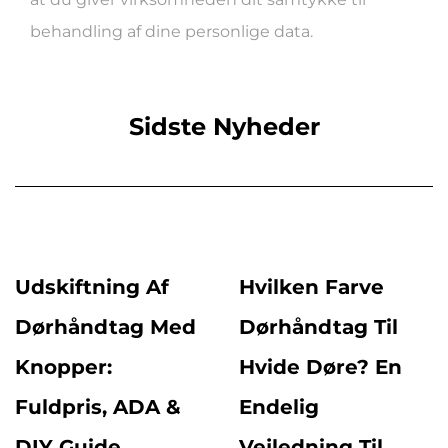
behandling af dine personlige data.
Sidste Nyheder
Udskiftning Af
Hvilken Farve
Dørhåndtag Med
Dørhåndtag Til
Knopper:
Hvide Døre? En
Fuldpris, ADA &
Endelig
DIY Guide
Vejledning Til