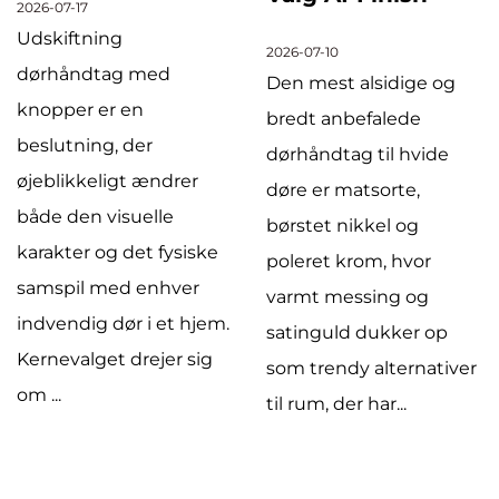
2026-07-17
Udskiftning
2026-07-10
dørhåndtag med
Den mest alsidige og
knopper er en
bredt anbefalede
beslutning, der
dørhåndtag til hvide
øjeblikkeligt ændrer
døre er matsorte,
både den visuelle
børstet nikkel og
karakter og det fysiske
poleret krom, hvor
samspil med enhver
varmt messing og
indvendig dør i et hjem.
satinguld dukker op
Kernevalget drejer sig
som trendy alternativer
om ...
til rum, der har...