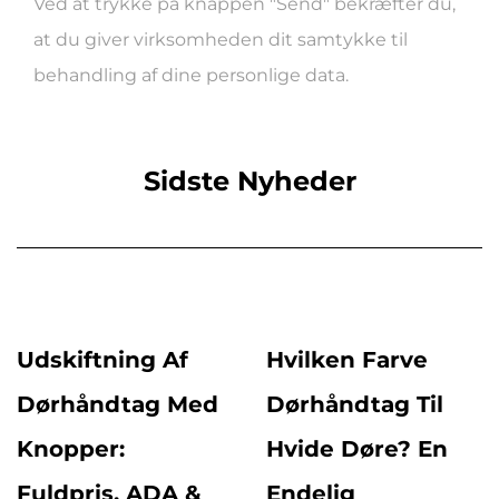
Ved at trykke på knappen "Send" bekræfter du,
at du giver virksomheden dit samtykke til
behandling af dine personlige data.
Sidste Nyheder
Udskiftning Af
Hvilken Farve
Dørhåndtag Med
Dørhåndtag Til
Knopper:
Hvide Døre? En
Fuldpris, ADA &
Endelig