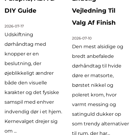
DIY Guide
Vejledning Til
Valg Af Finish
2026-07-17
Udskiftning
2026-07-10
dørhåndtag med
Den mest alsidige og
knopper er en
bredt anbefalede
beslutning, der
dørhåndtag til hvide
øjeblikkeligt ændrer
døre er matsorte,
både den visuelle
børstet nikkel og
karakter og det fysiske
poleret krom, hvor
samspil med enhver
varmt messing og
indvendig dør i et hjem.
satinguld dukker op
Kernevalget drejer sig
som trendy alternativer
om ...
til rum, der har...