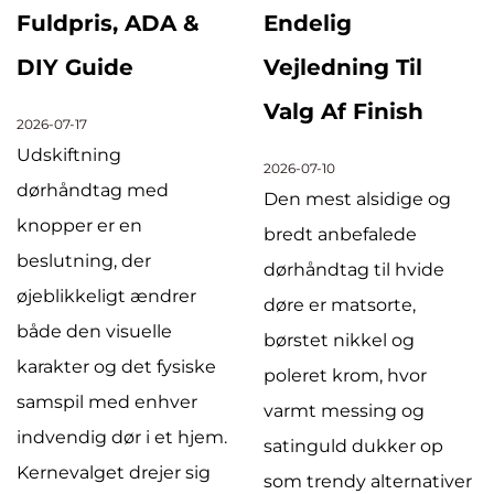
DA &
Endelig
Deres
Vejledning Til
Anvendelse
Valg Af Finish
2026-07-03
Den forskellige
2026-07-10
ed
dørhåndtag er 
Den mest alsidige og
kategoriseret i
bredt anbefalede
knophåndtag,
dørhåndtag til hvide
ndrer
trækhåndtag, f
døre er matsorte,
le
pulls,
børstet nikkel og
 fysiske
indstikshåndt
poleret krom, hvor
nhver
og elektroniske 
varmt messing og
 et hjem.
smarte håndtag
satinguld dukker op
jer sig
hver især er
som trendy alternativer