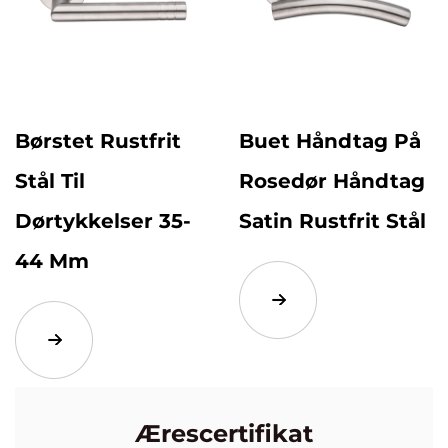
Handle Set
Børstet Rustfrit
Buet 
stfrit
Stål Til
Rosed
ørhåndtag
Dørtykkelser 35-
Satin 
und Rose
44 Mm
Ærescertifikat