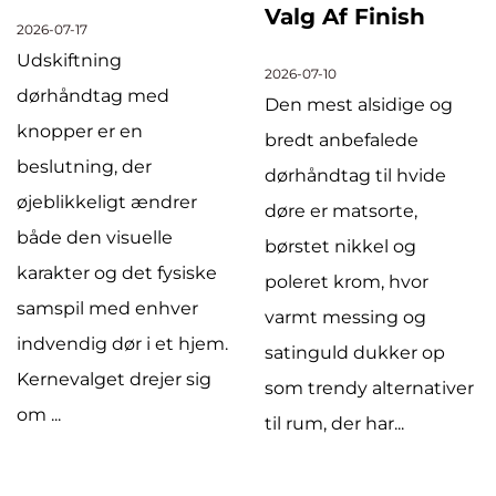
Valg Af Finish
2026-07-17
Udskiftning
2026-07-10
dørhåndtag med
Den mest alsidige og
knopper er en
bredt anbefalede
beslutning, der
dørhåndtag til hvide
øjeblikkeligt ændrer
døre er matsorte,
både den visuelle
børstet nikkel og
karakter og det fysiske
poleret krom, hvor
samspil med enhver
varmt messing og
indvendig dør i et hjem.
satinguld dukker op
Kernevalget drejer sig
som trendy alternativer
om ...
til rum, der har...